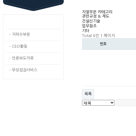
지열부문 카테고리
관련규정 & 제도
건설신기술
- 지열부문
업무참조
기타
- 지하수부문
Total 0건
1 페이지
번호
- CEO활동
- 언론보도자료
- 무상점검서비스
목록